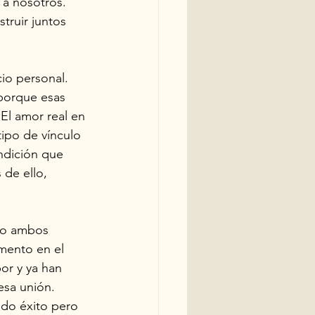
 a nosotros. 
truir juntos 
io personal. 
porque esas 
El amor real en 
tipo de vínculo 
ndición que 
 de ello, 
do ambos 
mento en el 
or y ya han 
esa unión.
do éxito pero 