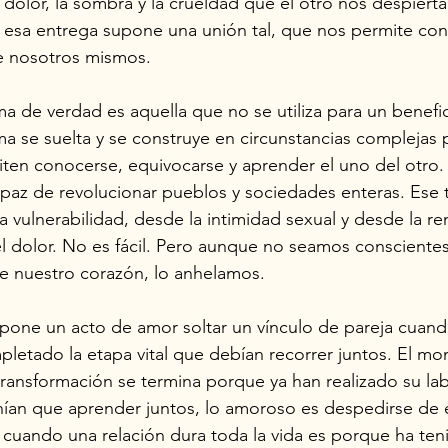
 dolor, la sombra y la crueldad que el otro nos despierta
esa entrega supone una unión tal, que nos permite cons
 nosotros mismos. 
a de verdad es aquella que no se utiliza para un benefic
a se suelta y se construye en circunstancias complejas 
miten conocerse, equivocarse y aprender el uno del otro. 
capaz de revolucionar pueblos y sociedades enteras. Ese 
a vulnerabilidad, desde la intimidad sexual y desde la re
el dolor. No es fácil. Pero aunque no seamos conscientes
e nuestro corazón, lo anhelamos.
upone un acto de amor soltar un vínculo de pareja cuan
letado la etapa vital que debían recorrer juntos. El mo
transformación se termina porque ya han realizado su lab
nían que aprender juntos, lo amoroso es despedirse de 
uando una relación dura toda la vida es porque ha teni