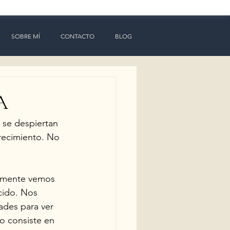
SOBRE MÍ
CONTACTO
BLOG
A
 se despiertan 
recimiento. No 
camente vemos 
cido. Nos 
ades para ver 
o consiste en 