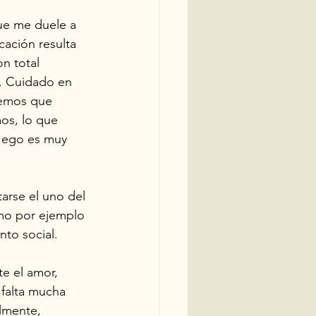
ue me duele a 
cación resulta 
n total 
o. Cuidado en 
eemos que 
os, lo que 
 ego es muy 
tarse el uno del 
omo por ejemplo 
nto social.
e el amor, 
 falta mucha 
lmente, 