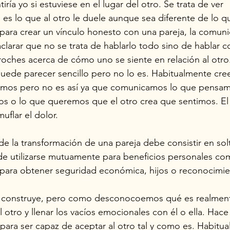
ía yo si estuviese en el lugar del otro. Se trata de ver 
s lo que al otro le duele aunque sea diferente de lo q
 para crear un vínculo honesto con una pareja, la comuni
larar que no se trata de hablarlo todo sino de hablar co
roches acerca de cómo uno se siente en relación al otr
uede parecer sencillo pero no lo es. Habitualmente cr
imos pero no es así ya que comunicamos lo que pensam
s o lo que queremos que el otro crea que sentimos. El
uflar el dolor.
 de la transformación de una pareja debe consistir en sol
r de utilizarse mutuamente para beneficios personales c
 para obtener seguridad económica, hijos o reconocimie
e construye, pero como desconocoemos qué es realment
 otro y llenar los vacíos emocionales con él o ella. Hace
 para ser capaz de aceptar al otro tal y como es. Habitua