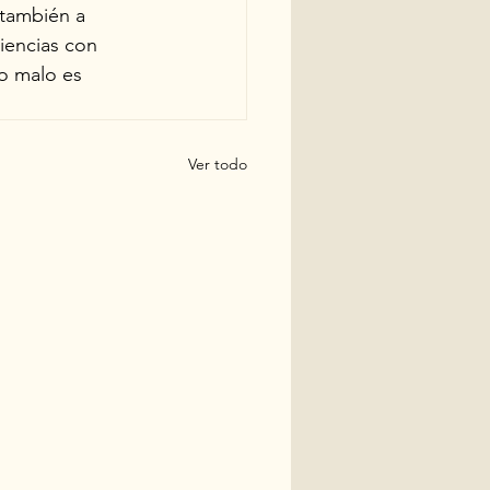
 también a 
iencias con 
o malo es 
Ver todo